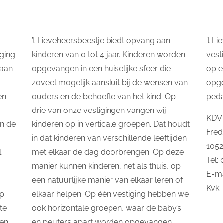
’t Lieveheersbeestje biedt opvang aan
’t L
ging
kinderen van 0 tot 4 jaar. Kinderen worden
vest
taan
opgevangen in een huiselijke sfeer die
op e
zoveel mogelijk aansluit bij de wensen van
opg
en
ouders en de behoefte van het kind. Op
ped
drie van onze vestigingen vangen wij
KDV 
In de
kinderen op in verticale groepen. Dat houdt
Fred
in dat kinderen van verschillende leeftijden
105
.
met elkaar de dag doorbrengen. Op deze
Tel:
manier kunnen kinderen, net als thuis, op
E-ma
een natuurlijke manier van elkaar leren of
Kvk:
op
elkaar helpen. Op één vestiging hebben we
te
ook horizontale groepen, waar de baby’s
 en
en peuters apart worden opgevangen.