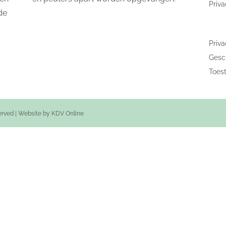
Priva
de
Priva
Gesch
Toes
served | Website by
KDV Online