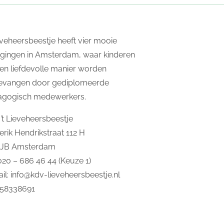
ieveheersbeestje heeft vier mooie
igingen in Amsterdam, waar kinderen
en liefdevolle manier worden
evangen door gediplomeerde
agogisch medewerkers.
’t Lieveheersbeestje
erik Hendrikstraat 112 H
2JB Amsterdam
 020 – 686 46 44 (Keuze 1)
il:
info@kdv-lieveheersbeestje.nl
 58338691