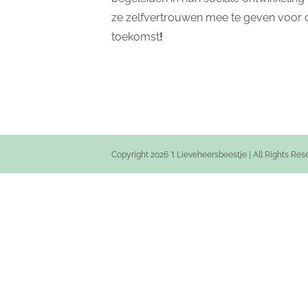
ze zelfvertrouwen mee te geven voor 
toekomst
!
Copyright 2026 't Lieveheersbeestje | All Rights Re