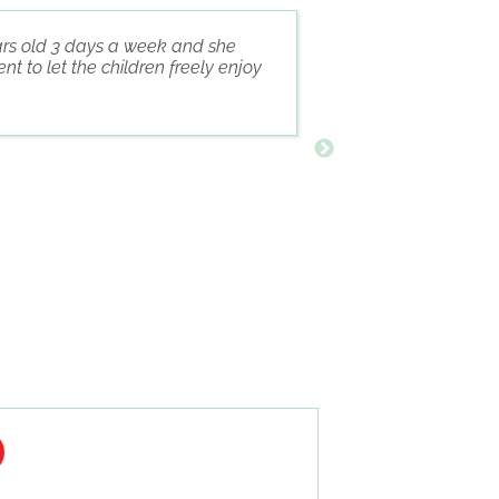
ars old 3 days a week and she
We c
t to let the children freely enjoy
kind and caring —
grateful.The chi
international sp
children and par
MARTIN PODDEVIN