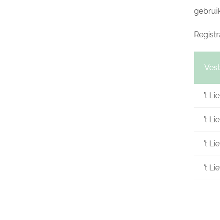
gebrui
Regist
Vest
’t L
’t L
’t L
’t L