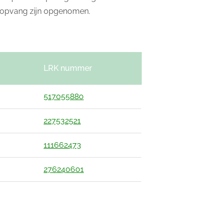
eropvang zijn opgenomen.
LRK nummer
517055880
227532521
111662473
276240601