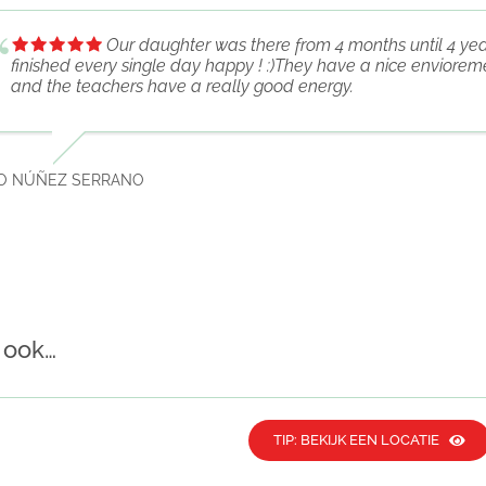
Our daughter was there from 4 months until 4 ye
finished every single day happy ! :)They have a nice envioremen
and the teachers have a really good energy.
O NÚÑEZ SERRANO
 ook…
TIP: BEKIJK EEN LOCATIE