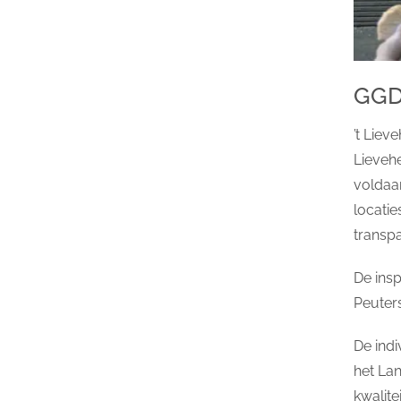
GGD
’t Liev
Lievehe
voldaa
locati
transpa
De insp
Peuter
De indi
het Lan
kwalit