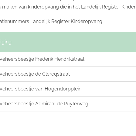
k maken van kinderopvang die in het Landelijk Register Kind
ratienummers Landelijk Register Kinderopvang
iging
ieveheersbeestje Frederik Hendrikstraat
ieveheersbeestje de Clercqstraat
ieveheersbeestje van Hogendorpplein
ieveheersbeestje Admiraal de Ruyterweg