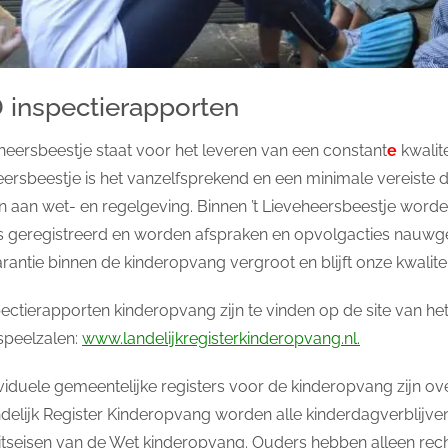
 inspectierapporten
eheersbeestje staat voor het leveren van een constant
e
kwalite
ersbeestje is het vanzelfsprekend en een minimale vereiste 
n aan wet- en regelgeving. Binnen ’t Lieveheersbeestje word
es geregistreerd en worden afspraken en opvolgacties nauwg
rantie binnen de kinderopvang vergroot en blijft onze kwalit
ectierapporten kinderopvang zijn te vinden op de site van he
speelzalen:
www.landelijkregisterkinderopvang.nl.
viduele gemeentelijke registers voor de kinderopvang zijn ove
delijk Register Kinderopvang worden alle kinderdagverblijve
eitseisen van de Wet kinderopvang. Ouders hebben alleen rec