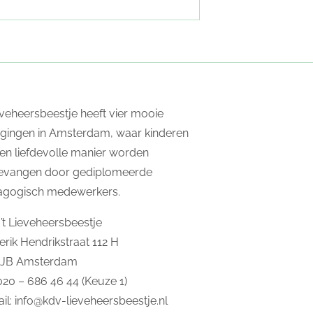
ieveheersbeestje heeft vier mooie
igingen in Amsterdam, waar kinderen
en liefdevolle manier worden
evangen door gediplomeerde
agogisch medewerkers.
’t Lieveheersbeestje
erik Hendrikstraat 112 H
2JB Amsterdam
 020 – 686 46 44 (Keuze 1)
il:
info@kdv-lieveheersbeestje.nl