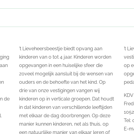
’t Lieveheersbeestje biedt opvang aan
’t L
ging
kinderen van 0 tot 4 jaar. Kinderen worden
vest
taan
opgevangen in een huiselijke sfeer die
op e
zoveel mogelijk aansluit bij de wensen van
opg
en
ouders en de behoefte van het kind. Op
ped
drie van onze vestigingen vangen wij
KDV 
In de
kinderen op in verticale groepen. Dat houdt
Fred
in dat kinderen van verschillende leeftijden
105
.
met elkaar de dag doorbrengen. Op deze
Tel:
manier kunnen kinderen, net als thuis, op
E-ma
een natuurlijke manier van elkaar leren of