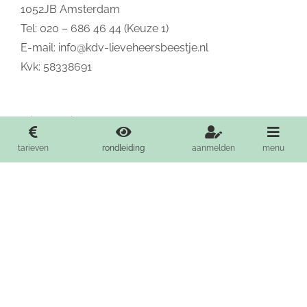
1052JB Amsterdam
Tel: 020 – 686 46 44 (Keuze 1)
E-mail:
info@kdv-lieveheersbeestje.nl
Kvk: 58338691
Privacy policy
Algemene voorwaarden
tarieven
rondleiding
aanmelden
menu
Privacyinstellingen wijzigen
Geschiedenis privacyinstellingen
Toestemmingen intrekken
Copyright 2026 't Lieveheersbeestje | All Rights Reserved | Website by