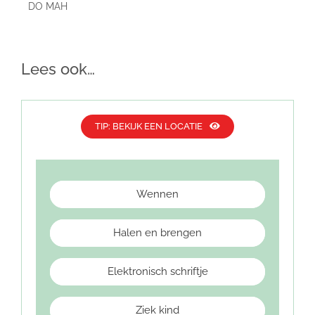
DO MAH
SJOE
Lees ook…
TIP: BEKIJK EEN LOCATIE
Wennen
Halen en brengen
Elektronisch schriftje
Ziek kind