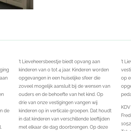
’t Lieveheersbeestje biedt opvang aan
’t L
ging
kinderen van 0 tot 4 jaar. Kinderen worden
vest
taan
opgevangen in een huiselijke sfeer die
op e
zoveel mogelijk aansluit bij de wensen van
opg
en
ouders en de behoefte van het kind. Op
ped
drie van onze vestigingen vangen wij
KDV 
In de
kinderen op in verticale groepen. Dat houdt
Fred
in dat kinderen van verschillende leeftijden
105
.
met elkaar de dag doorbrengen. Op deze