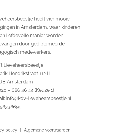
ieveheersbeestje heeft vier mooie
igingen in Amsterdam, waar kinderen
en liefdevolle manier worden
evangen door gediplomeerde
agogisch medewerkers.
’t Lieveheersbeestje
erik Hendrikstraat 112 H
2JB Amsterdam
 020 – 686 46 44 (Keuze 1)
il:
info@kdv-lieveheersbeestje.nl
 58338691
cy policy
Algemene voorwaarden