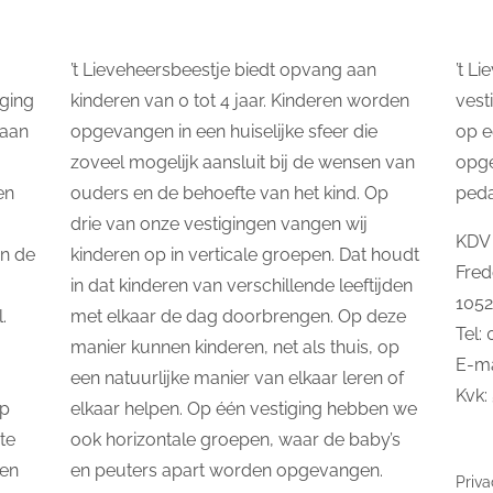
’t Lieveheersbeestje biedt opvang aan
’t L
ging
kinderen van 0 tot 4 jaar. Kinderen worden
vest
taan
opgevangen in een huiselijke sfeer die
op e
zoveel mogelijk aansluit bij de wensen van
opg
en
ouders en de behoefte van het kind. Op
ped
drie van onze vestigingen vangen wij
KDV 
In de
kinderen op in verticale groepen. Dat houdt
Fred
in dat kinderen van verschillende leeftijden
105
.
met elkaar de dag doorbrengen. Op deze
Tel:
manier kunnen kinderen, net als thuis, op
E-ma
een natuurlijke manier van elkaar leren of
Kvk:
op
elkaar helpen. Op één vestiging hebben we
te
ook horizontale groepen, waar de baby’s
 en
en peuters apart worden opgevangen.
Priva