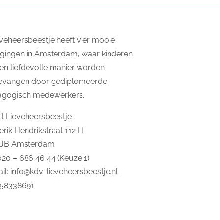
ieveheersbeestje heeft vier mooie
igingen in Amsterdam, waar kinderen
en liefdevolle manier worden
evangen door gediplomeerde
agogisch medewerkers.
’t Lieveheersbeestje
erik Hendrikstraat 112 H
2JB Amsterdam
 020 – 686 46 44 (Keuze 1)
il:
info@kdv-lieveheersbeestje.nl
 58338691