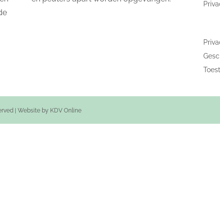
Priva
de
Priva
Gesch
Toes
served | Website by
KDV Online