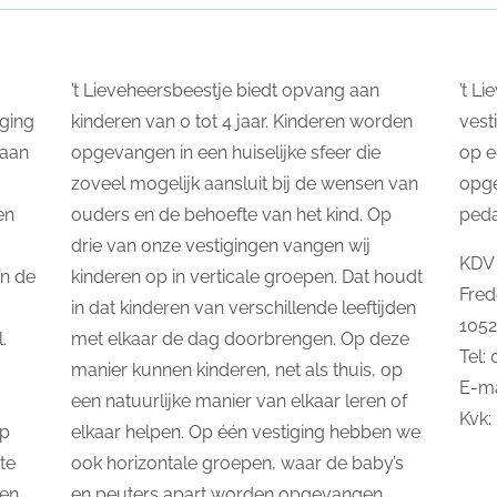
’t Lieveheersbeestje biedt opvang aan
’t L
ging
kinderen van 0 tot 4 jaar. Kinderen worden
vest
taan
opgevangen in een huiselijke sfeer die
op e
zoveel mogelijk aansluit bij de wensen van
opg
en
ouders en de behoefte van het kind. Op
ped
drie van onze vestigingen vangen wij
KDV 
In de
kinderen op in verticale groepen. Dat houdt
Fred
in dat kinderen van verschillende leeftijden
105
.
met elkaar de dag doorbrengen. Op deze
Tel:
manier kunnen kinderen, net als thuis, op
E-ma
een natuurlijke manier van elkaar leren of
Kvk:
op
elkaar helpen. Op één vestiging hebben we
te
ook horizontale groepen, waar de baby’s
 en
en peuters apart worden opgevangen.