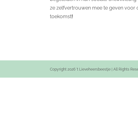
ze zelfvertrouwen mee te geven voor 
toekomst
!
Copyright 2026 't Lieveheersbeestje | All Rights Re