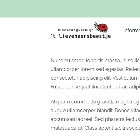
Ga
naar
inhoud
Informa
Nunc euismod lobortis massa, id sollici
ullamcorper lorem sed egestas. Pellent
consectetur adipiscing elit. Vestibulum 
Fusce consequat tincidunt dui, ac adipi
Aliquam commodo gravida magna eget ti
augue ullamcorper blandit. Donec vitae 
accumsan laoreet. Sed pharetra lectus 
malesuada ut. Class aptent taciti soci