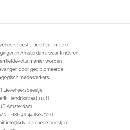
ieveheersbeestje heeft vier mooie
igingen in Amsterdam, waar kinderen
en liefdevolle manier worden
evangen door gediplomeerde
agogisch medewerkers.
’t Lieveheersbeestje
erik Hendrikstraat 112 H
2JB Amsterdam
 020 – 686 46 44 (Keuze 1)
il:
info@kdv-lieveheersbeestje.nl