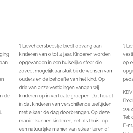
’t Lieveheersbeestje biedt opvang aan
’t L
ging
kinderen van 0 tot 4 jaar. Kinderen worden
vest
taan
opgevangen in een huiselijke sfeer die
op e
zoveel mogelijk aansluit bij de wensen van
opg
en
ouders en de behoefte van het kind. Op
ped
drie van onze vestigingen vangen wij
KDV 
In de
kinderen op in verticale groepen. Dat houdt
Fred
in dat kinderen van verschillende leeftijden
105
.
met elkaar de dag doorbrengen. Op deze
Tel:
manier kunnen kinderen, net als thuis, op
E-ma
een natuurlijke manier van elkaar leren of