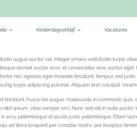
tie
Kinderdagverblijf
Vacatures
tudin augue auctor vel. Integer ornare sollicitudin turpis vit
esque laoreet auctor eros, et consectetur eros auctor eget.
tortor nisi, egestas eget molestie tincidunt, tempus sed justo.
scing turpis adipiscing pulvinar. Aliquam erat volutpat. Vivamu
ncidunt. Fusce nisi augue, malesuada in commodo quis, euis
nibh ipsum, vitae semper orci. Nunc sed elit in nulla auctor im
in arcu pellentesque et iaculis justo pellentesque. Etiam la
osqu ad litora torquent per conubia nostra, per inceptos hime