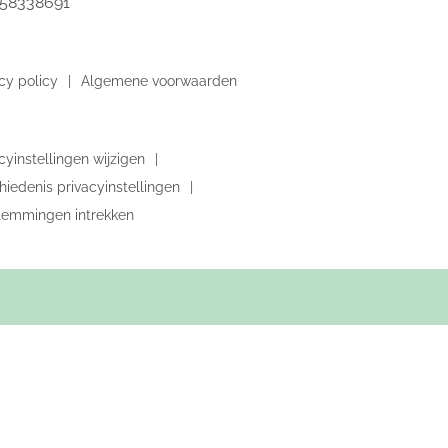
 58338691
cy policy
Algemene voorwaarden
cyinstellingen wijzigen
iedenis privacyinstellingen
temmingen intrekken