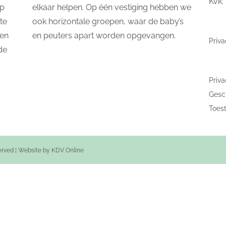
Kvk:
op
elkaar helpen. Op één vestiging hebben we
te
ook horizontale groepen, waar de baby’s
 en
en peuters apart worden opgevangen.
Priva
de
Priva
Gesch
Toes
served | Website by
KDV Online