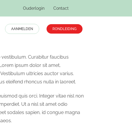
Ouderlogin
Contact
AANMELDEN
RONDLEIDING
ae vestibulum. Curabitur faucibus
 Lorem ipsum dolor sit amet,
 Vestibulum ultricies auctor varius.
s eleifend rhoncus nulla in laoreet.
mod quis orci. Integer vitae nisl non
perdiet. Ut a nisl sit amet odio
oreet sodales sapien, id congue magna
naeos.