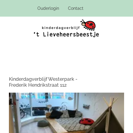
Ga
Ouderlogin
Contact
naar
inhoud
Kinderdagverblijf
Kinderdagverblijf Westerpark -
Frederik Hendrikstraat 112