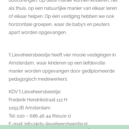
doorbrengen. Op deze manier kunnen kinderen, net
als thuis, op een natuurlijke manier van elkaar leren
of elkaar helpen. Op één vestiging hebben we ook
horizontale groepen, waar de baby’s en peuters
apart worden opgevangen.
’t Lieveheersbeestje heeft vier mooie vestigingen in
Amsterdam, waar kinderen op een liefdevolle
manier worden opgevangen door gediplomeerde
pedagogisch medewerkers.
KDV ’t Lieveheersbeestje
Frederik Hendrikstraat 112 H
1052JB Amsterdam
Tel: 020 – 686 46 44 (Keuze 1)
E-mail:
info@kdv-lieveheersbeestje.nl