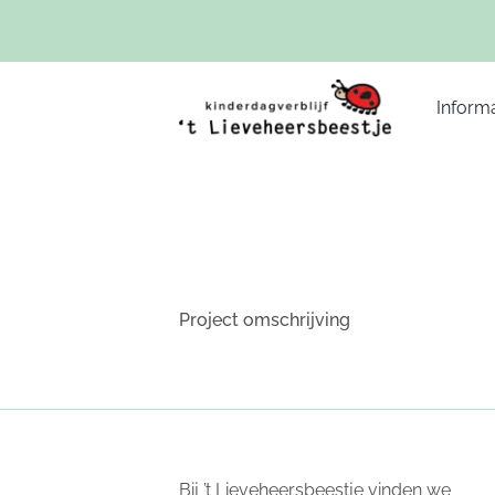
Ga
naar
inhoud
Informa
Project omschrijving
Bij ’t Lieveheersbeestje vinden we