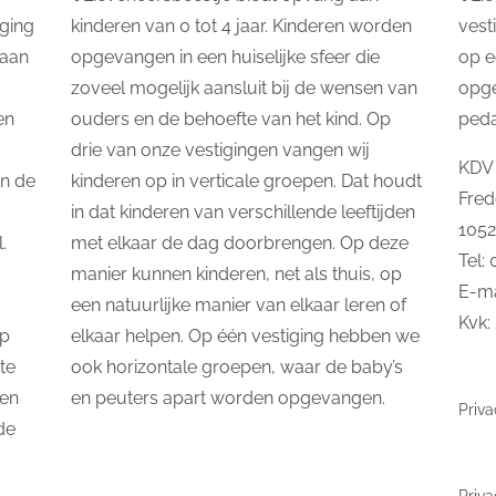
ging
kinderen van 0 tot 4 jaar. Kinderen worden
vest
taan
opgevangen in een huiselijke sfeer die
op e
zoveel mogelijk aansluit bij de wensen van
opg
en
ouders en de behoefte van het kind. Op
ped
drie van onze vestigingen vangen wij
KDV 
In de
kinderen op in verticale groepen. Dat houdt
Fred
in dat kinderen van verschillende leeftijden
105
.
met elkaar de dag doorbrengen. Op deze
Tel:
manier kunnen kinderen, net als thuis, op
E-ma
een natuurlijke manier van elkaar leren of
Kvk:
op
elkaar helpen. Op één vestiging hebben we
te
ook horizontale groepen, waar de baby’s
 en
en peuters apart worden opgevangen.
Priva
de