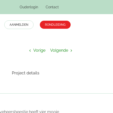
Ouderlogin
Contact
AANMELDEN
RONDLEIDING
Home
baby 8
Vorige
Volgende
Project details
ieveheersbeestje heeft vier mooie