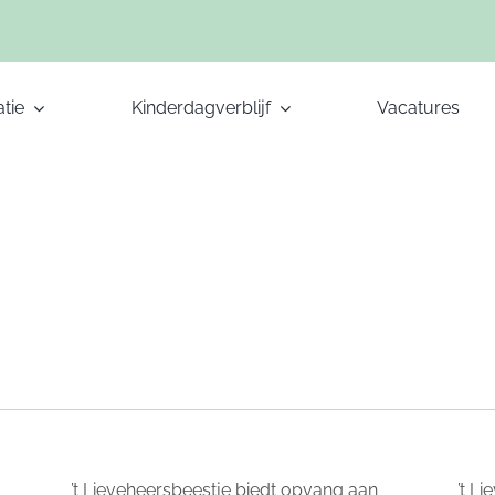
tie
Kinderdagverblijf
Vacatures
’t Lieveheersbeestje biedt opvang aan
’t L