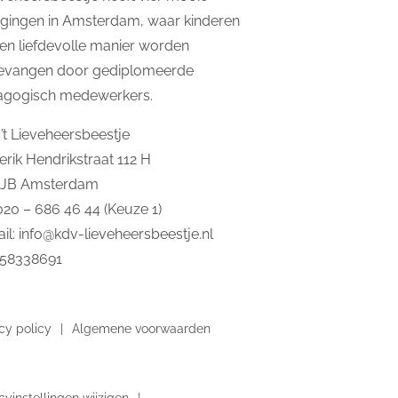
igingen in Amsterdam, waar kinderen
en liefdevolle manier worden
evangen door gediplomeerde
agogisch medewerkers.
’t Lieveheersbeestje
erik Hendrikstraat 112 H
2JB Amsterdam
 020 – 686 46 44 (Keuze 1)
il:
info@kdv-lieveheersbeestje.nl
 58338691
cy policy
Algemene voorwaarden