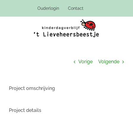
Ga
Ouderlogin
Contact
naar
inhoud
Vorige
Volgende
Project omschrijving
Project details