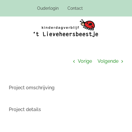
Ga
Ouderlogin
Contact
naar
inhoud
Vorige
Volgende
Project omschrijving
Project details