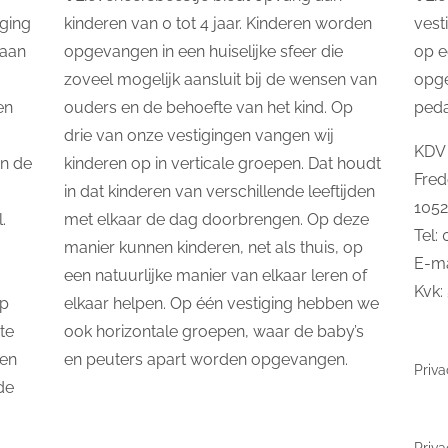
ging
kinderen van 0 tot 4 jaar. Kinderen worden
vest
taan
opgevangen in een huiselijke sfeer die
op e
zoveel mogelijk aansluit bij de wensen van
opg
en
ouders en de behoefte van het kind. Op
ped
drie van onze vestigingen vangen wij
KDV 
In de
kinderen op in verticale groepen. Dat houdt
Fred
in dat kinderen van verschillende leeftijden
105
.
met elkaar de dag doorbrengen. Op deze
Tel:
manier kunnen kinderen, net als thuis, op
E-ma
een natuurlijke manier van elkaar leren of
Kvk:
op
elkaar helpen. Op één vestiging hebben we
te
ook horizontale groepen, waar de baby’s
 en
en peuters apart worden opgevangen.
Priva
de