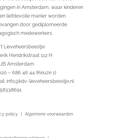
igingen in Amsterdam, waar kinderen
en liefdevolle manier worden
evangen door gediplomeerde
agogisch medewerkers.
’t Lieveheersbeestje
erik Hendrikstraat 112 H
2JB Amsterdam
 020 – 686 46 44 (Keuze 1)
il:
info@kdv-lieveheersbeestje.nl
 58338691
cy policy
Algemene voorwaarden