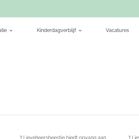
tie
Kinderdagverblijf
Vacatures
’t Lieveheersbeestje biedt opvang aan
’t L