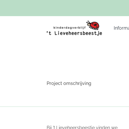
Ga
naar
inhoud
Informa
Project omschrijving
Bij ’t Lieveheersbeestje vinden we