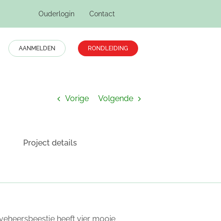
Ouderlogin
Contact
AANMELDEN
RONDLEIDING
Home
Lekker buitenspelen
Vorige
Volgende
Project details
ieveheersbeestje heeft vier mooie