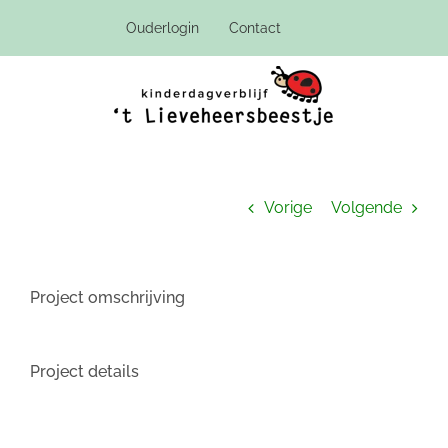
Ga
Ouderlogin
Contact
naar
inhoud
Vorige
Volgende
Project omschrijving
Project details