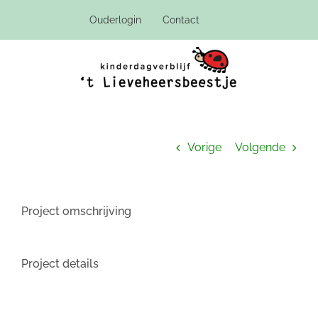
Ga
Ouderlogin
Contact
naar
inhoud
Vorige
Volgende
Project omschrijving
Project details