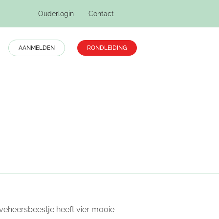
Ouderlogin
Contact
AANMELDEN
RONDLEIDING
Home
Reviews
ieveheersbeestje heeft vier mooie