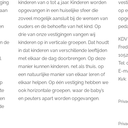
ging
kinderen van 0 tot 4 jaar. Kinderen worden
vest
taan
opgevangen in een huiselijke sfeer die
op e
zoveel mogelijk aansluit bij de wensen van
opg
en
ouders en de behoefte van het kind. Op
ped
drie van onze vestigingen vangen wij
KDV 
In de
kinderen op in verticale groepen. Dat houdt
Fred
in dat kinderen van verschillende leeftijden
105
.
met elkaar de dag doorbrengen. Op deze
Tel:
manier kunnen kinderen, net als thuis, op
E-ma
een natuurlijke manier van elkaar leren of
Kvk:
op
elkaar helpen. Op één vestiging hebben we
te
ook horizontale groepen, waar de baby’s
 en
en peuters apart worden opgevangen.
Priva
de
Priva