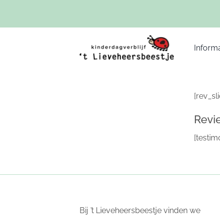
Ga
naar
inhoud
Informa
Reviews
[rev_sl
Revi
[testim
Bij ’t Lieveheersbeestje vinden we