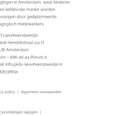
igingen in Amsterdam, waar kinderen
en liefdevolle manier worden
evangen door gediplomeerde
agogisch medewerkers.
’t Lieveheersbeestje
erik Hendrikstraat 112 H
2JB Amsterdam
 020 – 686 46 44 (Keuze 1)
il:
info@kdv-lieveheersbeestje.nl
 58338691
cy policy
Algemene voorwaarden
cyinstellingen wijzigen