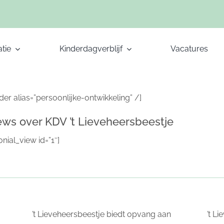
tie
Kinderdagverblijf
Vacatures
ider alias=”persoonlijke-ontwikkeling” /]
ews over KDV ’t Lieveheersbeestje
onial_view id=”1″]
’t Lieveheersbeestje biedt opvang aan
’t L