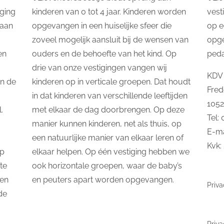
ging
kinderen van 0 tot 4 jaar. Kinderen worden
vest
taan
opgevangen in een huiselijke sfeer die
op e
zoveel mogelijk aansluit bij de wensen van
opg
en
ouders en de behoefte van het kind. Op
ped
drie van onze vestigingen vangen wij
KDV 
In de
kinderen op in verticale groepen. Dat houdt
Fred
in dat kinderen van verschillende leeftijden
105
.
met elkaar de dag doorbrengen. Op deze
Tel:
manier kunnen kinderen, net als thuis, op
E-ma
een natuurlijke manier van elkaar leren of
Kvk:
op
elkaar helpen. Op één vestiging hebben we
te
ook horizontale groepen, waar de baby’s
 en
en peuters apart worden opgevangen.
Priva
de