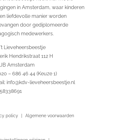
igingen in Amsterdam, waar kinderen
en liefdevolle manier worden
evangen door gediplomeerde
agogisch medewerkers.
’t Lieveheersbeestje
erik Hendrikstraat 112 H
2JB Amsterdam
 020 – 686 46 44 (Keuze 1)
il:
info@kdv-lieveheersbeestje.nl
 58338691
cy policy
Algemene voorwaarden