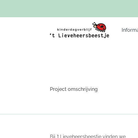
Ga
naar
inhoud
Informa
Project omschrijving
Bij ’t Lieveheersbeestje vinden we