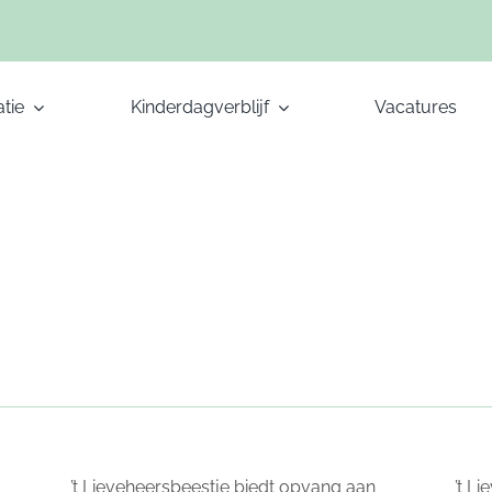
tie
Kinderdagverblijf
Vacatures
’t Lieveheersbeestje biedt opvang aan
’t L