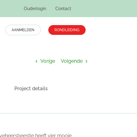
Ouderlogin
Contact
AANMELDEN
RONDLEIDING
Home
Dreumes 7
Vorige
Volgende
Project details
ieveheersbeestje heeft vier mooie