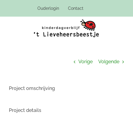
Ga
Ouderlogin
Contact
naar
inhoud
Vorige
Volgende
Project omschrijving
Project details