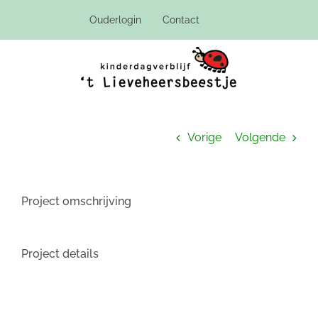
Ga
Ouderlogin
Contact
naar
inhoud
Vorige
Volgende
Project omschrijving
Project details