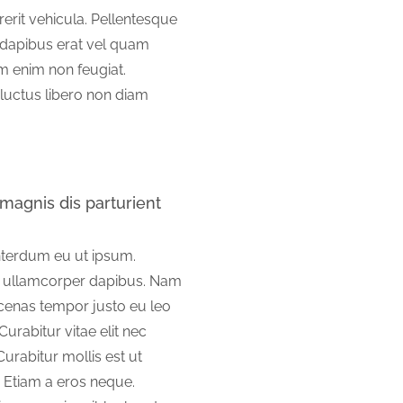
rit vehicula. Pellentesque
c dapibus erat vel quam
im enim non feugiat.
a luctus libero non diam
magnis dis parturient
interdum eu ut ipsum.
s ullamcorper dapibus. Nam
ecenas tempor justo eu leo
Curabitur vitae elit nec
Curabitur mollis est ut
 Etiam a eros neque.