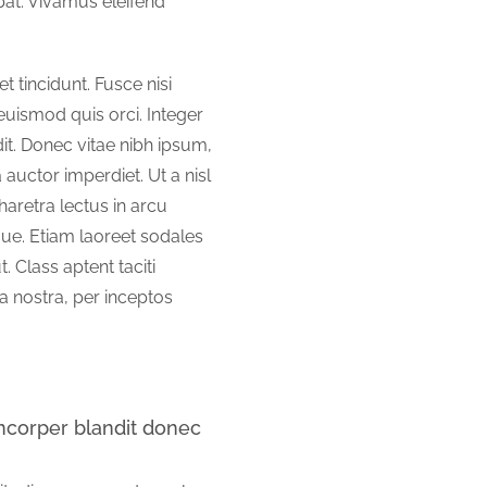
pat. Vivamus eleifend
incidunt. Fusce nisi
ismod quis orci. Integer
it. Donec vitae nibh ipsum,
 auctor imperdiet. Ut a nisl
aretra lectus in arcu
que. Etiam laoreet sodales
 Class aptent taciti
a nostra, per inceptos
amcorper blandit donec