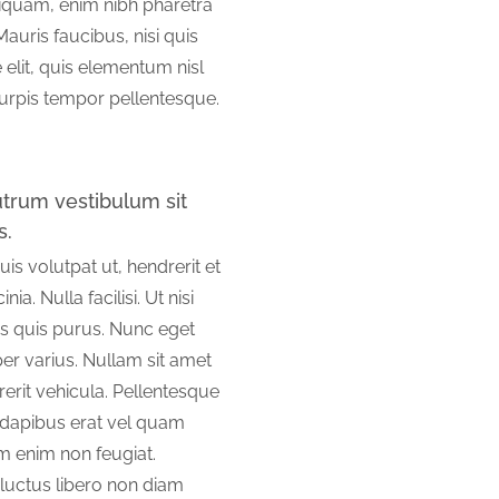
iquam, enim nibh pharetra
 Mauris faucibus, nisi quis
 elit, quis elementum nisl
turpis tempor pellentesque.
rutrum vestibulum sit
s.
s volutpat ut, hendrerit et
ia. Nulla facilisi. Ut nisi
ttis quis purus. Nunc eget
er varius. Nullam sit amet
rit vehicula. Pellentesque
c dapibus erat vel quam
im enim non feugiat.
a luctus libero non diam