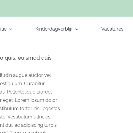
tie
Kinderdagverblijf
Vacatures
 quis, euismod quis
itudin augue auctor vel.
 vestibulum. Curabitur
s. Pellentesque laoreet
or eget. Lorem ipsum dolor
estibulum tortor nisi, egestas
to. Vestibulum ultricies
t dui, ac adipiscing turpis