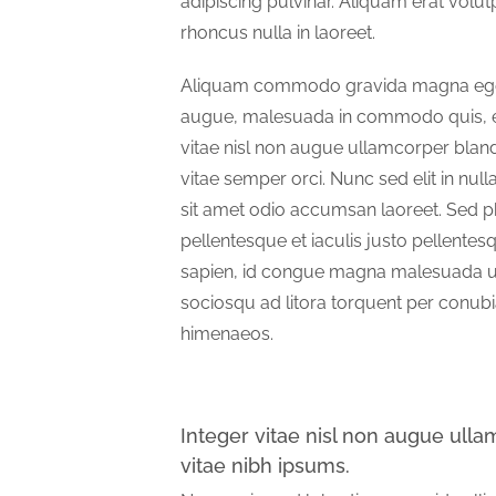
adipiscing pulvinar. Aliquam erat volut
rhoncus nulla in laoreet.
Aliquam commodo gravida magna eget t
augue, malesuada in commodo quis, eu
vitae nisl non augue ullamcorper bland
vitae semper orci. Nunc sed elit in nulla
sit amet odio accumsan laoreet. Sed ph
pellentesque et iaculis justo pellentes
sapien, id congue magna malesuada ut.
sociosqu ad litora torquent per conubi
himenaeos.
Integer vitae nisl non augue ull
vitae nibh ipsums.