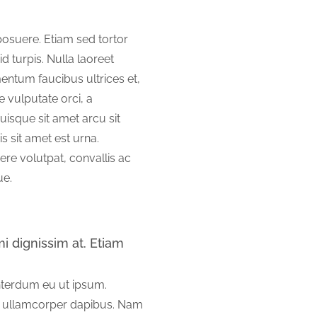
posuere. Etiam sed tortor
id turpis. Nulla laoreet
mentum faucibus ultrices et,
 vulputate orci, a
isque sit amet arcu sit
is sit amet est urna.
ere volutpat, convallis ac
ue.
 dignissim at. Etiam
interdum eu ut ipsum.
s ullamcorper dapibus. Nam