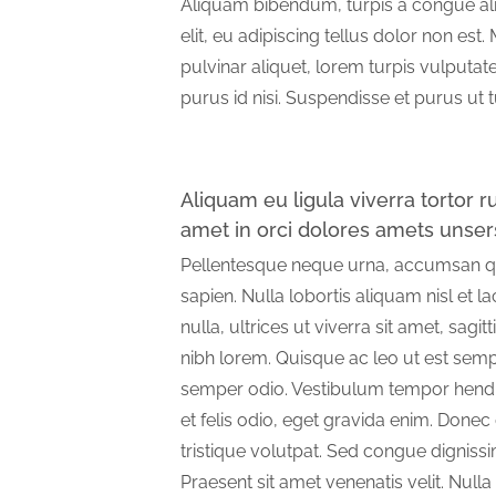
Aliquam bibendum, turpis a congue al
elit, eu adipiscing tellus dolor non est.
pulvinar aliquet, lorem turpis vulputate
purus id nisi. Suspendisse et purus ut 
Aliquam eu ligula viverra tortor 
amet in orci dolores amets unser
Pellentesque neque urna, accumsan qui
sapien. Nulla lobortis aliquam nisl et lacin
nulla, ultrices ut viverra sit amet, sagi
nibh lorem. Quisque ac leo ut est semp
semper odio. Vestibulum tempor hendre
et felis odio, eget gravida enim. Done
tristique volutpat. Sed congue digniss
Praesent sit amet venenatis velit. Null