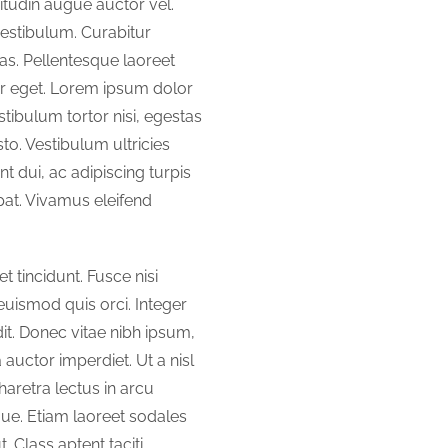
itudin augue auctor vel.
 vestibulum. Curabitur
s. Pellentesque laoreet
or eget. Lorem ipsum dolor
estibulum tortor nisi, egestas
to. Vestibulum ultricies
t dui, ac adipiscing turpis
pat. Vivamus eleifend
incidunt. Fusce nisi
ismod quis orci. Integer
it. Donec vitae nibh ipsum,
 auctor imperdiet. Ut a nisl
aretra lectus in arcu
que. Etiam laoreet sodales
 Class aptent taciti