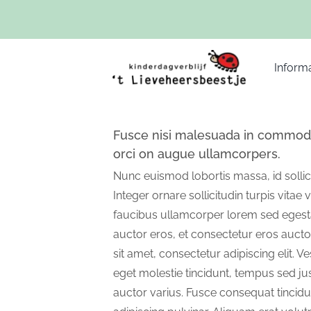
Ga
naar
inhoud
Informa
Fusce nisi malesuada in commodo
orci on augue ullamcorpers.
Nunc euismod lobortis massa, id sollic
Integer ornare sollicitudin turpis vitae
faucibus ullamcorper lorem sed egesta
auctor eros, et consectetur eros auct
sit amet, consectetur adipiscing elit. V
eget molestie tincidunt, tempus sed jus
auctor varius. Fusce consequat tincidun