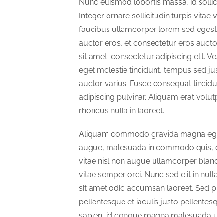
Nunc euismod lobortis massa, id sollic
Integer ornare sollicitudin turpis vitae
faucibus ullamcorper lorem sed egesta
auctor eros, et consectetur eros auct
sit amet, consectetur adipiscing elit. V
eget molestie tincidunt, tempus sed jus
auctor varius. Fusce consequat tincidun
adipiscing pulvinar. Aliquam erat volut
rhoncus nulla in laoreet.
Aliquam commodo gravida magna eget t
augue, malesuada in commodo quis, eu
vitae nisl non augue ullamcorper bland
vitae semper orci. Nunc sed elit in nulla
sit amet odio accumsan laoreet. Sed ph
pellentesque et iaculis justo pellentes
sapien, id congue magna malesuada ut.